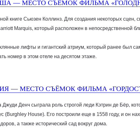
 США — МЕСТО СЪЁМОК ФИЛЬМА «ГОЛОД
ной книге Сьюзен Коллинз. Для создания некоторых сцен,
rriott Marquis, который расположен в непосредственной бл
лянные лифты и гигантский атриум, который ранее был са
ать номер в этом отеле на десятом этаже.
ЛИЯ — МЕСТО СЪЁМОК ФИЛЬМА «ГОРДОС
Джуди Денч сыграла роль строгой леди Кэтрин де Бёр, кот
 (Burghley House). Его построили еще в 1558 году, и он н
доров, а также исторический сад вокруг дома.