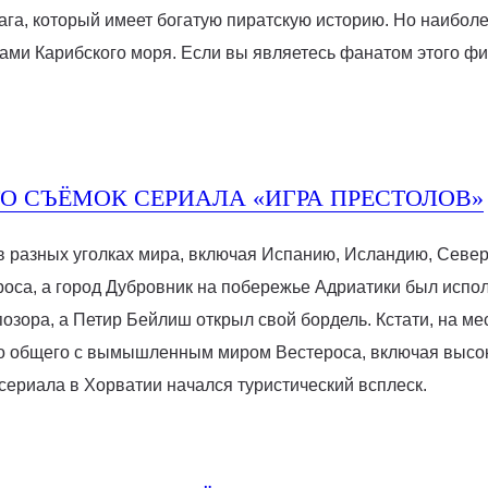
лага, который имеет богатую пиратскую историю. Но наибо
ми Карибского моря. Если вы являетесь фанатом этого фи
О СЪЁМОК СЕРИАЛА «ИГРА ПРЕСТОЛОВ»
в разных уголках мира, включая Испанию, Исландию, Севе
оса, а город Дубровник на побережье Адриатики был испо
озора, а Петир Бейлиш открыл свой бордель. Кстати, на м
го общего с вымышленным миром Вестероса, включая высок
 сериала в Хорватии начался туристический всплеск.