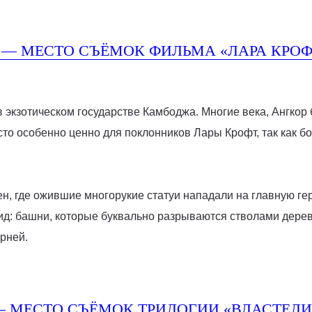
 — МЕСТО СЪЁМОК ФИЛЬМА «ЛАРА КРОФ
 экзотическом государстве Камбоджа. Многие века, Ангкор 
сто особенно ценно для поклонников Лары Крофт, так как 
н, где ожившие многорукие статуи нападали на главную ге
д: башни, которые буквально разрываются стволами деревь
рней.
— МЕСТО СЪЁМОК ТРИЛОГИИ «ВЛАСТЕЛИ