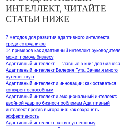
ИНТЕЛЛЕКТ, ЧИТАЙТЕ
СТАТЬИ НИЖЕ
7 методов для развития адаптивного интеллекта
среди сотрудников
14 примеров как адаптивный интеллект руководителя
может помочь бизнесу
Адаптивный интеллект — главные 5 книг для бизнеса
Адаптивный интеллект Валерия Гута. Зачем я много
путешествую
Адаптивный интеллект и инновации: как оставаться
конкурентоспособным
Адаптивный интеллект и эмоциональный интеллект:
двойной удар по бизнес-проблемам
Адаптивный
интеллект против выгорания: как сохранять
эффективность
Адаптивный интеллект: ключ к успешному