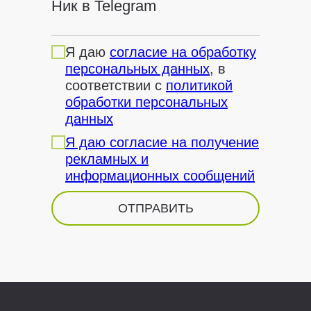
Ник в Telegram
Я даю
согласие на обработку
персональных данных
, в
соответствии с
политикой
обработки персональных
данных
Я даю согласие на получение
рекламных и
информационных сообщений
ОТПРАВИТЬ