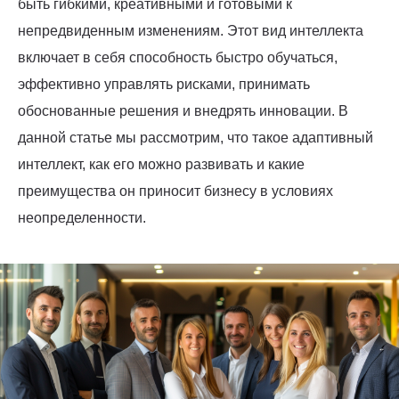
быть гибкими, креативными и готовыми к
непредвиденным изменениям. Этот вид интеллекта
включает в себя способность быстро обучаться,
эффективно управлять рисками, принимать
обоснованные решения и внедрять инновации. В
данной статье мы рассмотрим, что такое адаптивный
интеллект, как его можно развивать и какие
преимущества он приносит бизнесу в условиях
неопределенности.