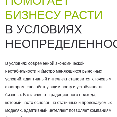
ПОМОГАЕТ
БИЗНЕСУ РАСТИ
В УСЛОВИЯХ
НЕОПРЕДЕЛЕННО
В условиях современной экономической
нестабильности и быстро меняющихся рыночных
условий, адаптивный интеллект становится ключевым
фактором, способствующим росту и устойчивости
бизнеса. В отличие от традиционного подхода,
который часто основан на статичных и предсказуемых
моделях, адаптивный интеллект позволяет компаниям