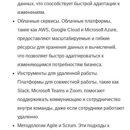
данных, что способствует быстрой адаптации к
изменениям.
Облачные сервисы. Облачные платформы,
такие как AWS, Google Cloud и Microsoft Azure,
предоставляют масштабируемые и гибкие
ресурсы для хранения данных и вычислений,
что позволяет быстро адаптироваться к
изменяющимся потребностям бизнеса.
Инструменты для удаленной работы.
Платформы для совместной работы, такие как
Slack, Microsoft Teams и Zoom, помогают
поддерживать коммуникацию и сотрудничество
внутри команды, даже если сотрудники работают
удаленно.
Методологии Agile и Scrum. Эти подходы к