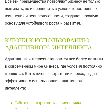
Все эти преимущества позволяют бизнесу не только
выживать, но и процветать в условиях постоянных
изменений и неопределенности, создавая прочную
основу для устойчивого роста и развития.
КЛЮЧИ К ИСПОЛЬЗОВАНИЮ
АДАПТИВНОГО ИНТЕЛЛЕКТА
Адаптивный интеллект становится все более важным
в современном мире бизнеса, где условия постоянно
меняются. Вот ключевые стратегии и подходы для
эффективного использования адаптивного
интеллекта:
Гибкость и открытость к изменениям.