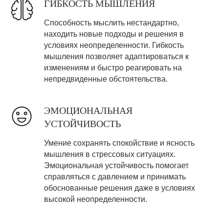
ГИБКОСТЬ МЫШЛЕНИЯ
Способность мыслить нестандартно,
находить новые подходы и решения в
условиях неопределенности. Гибкость
мышления позволяет адаптироваться к
изменениям и быстро реагировать на
непредвиденные обстоятельства.
ЭМОЦИОНАЛЬНАЯ
УСТОЙЧИВОСТЬ
Умение сохранять спокойствие и ясность
мышления в стрессовых ситуациях.
Эмоциональная устойчивость помогает
справляться с давлением и принимать
обоснованные решения даже в условиях
высокой неопределенности.