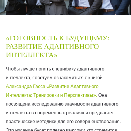
«ГОТОВНОСТЬ К БУДУЩЕМУ:
РАЗВИТИЕ АДАПТИВНОГО
ИНТЕЛЛЕКТА»
Чтобы лучше понять специфику адаптивного
интеллекта, советуем ознакомиться с книгой
Александра Гасса «Развитие Адаптивного
Интеллекта: Тренировки и Перспективы».
Она
посвящена исследованию значимости адаптивного
интеллекта в современных реалиях и предлагает
практические методики для его совершенствования.
Это издание будет полезно каждому, кто стремится