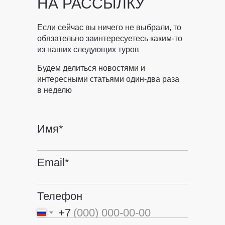
НА РАССЫЛКУ
Если сейчас вы ничего не выбрали, то
обязательно заинтересуетесь каким-то
из наших следующих туров
Будем делиться новостями и
интересными статьями один-два раза
в неделю
Имя*
Email*
Телефон
+7