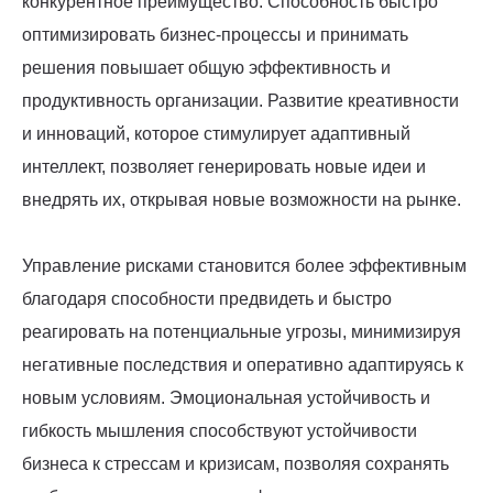
конкурентное преимущество. Способность быстро
оптимизировать бизнес-процессы и принимать
решения повышает общую эффективность и
продуктивность организации. Развитие креативности
и инноваций, которое стимулирует адаптивный
интеллект, позволяет генерировать новые идеи и
внедрять их, открывая новые возможности на рынке.
Управление рисками становится более эффективным
благодаря способности предвидеть и быстро
реагировать на потенциальные угрозы, минимизируя
негативные последствия и оперативно адаптируясь к
новым условиям. Эмоциональная устойчивость и
гибкость мышления способствуют устойчивости
бизнеса к стрессам и кризисам, позволяя сохранять