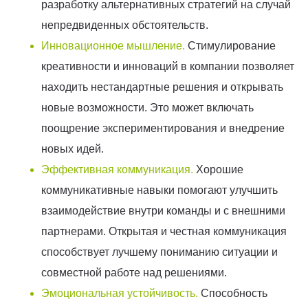
разработку альтернативных стратегий на случай
непредвиденных обстоятельств.
Инновационное мышление.
Стимулирование
креативности и инноваций в компании позволяет
находить нестандартные решения и открывать
новые возможности. Это может включать
поощрение экспериментирования и внедрение
новых идей.
Эффективная коммуникация.
Хорошие
коммуникативные навыки помогают улучшить
взаимодействие внутри команды и с внешними
партнерами. Открытая и честная коммуникация
способствует лучшему пониманию ситуации и
совместной работе над решениями.
Эмоциональная устойчивость.
Способность