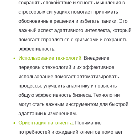
сохранять спокойствие и ясность мышления в
стрессовых ситуациях помогает принимать
обоснованные решения и избегать паники. Это
важный аспект адаптивного интеллекта, который
помогает справляться с кризисами и сохранять
эффективность.
Использование технологий.
Внедрение
передовых технологий и их эффективное
использование помогает автоматизировать
процессы, улучшить аналитику и повысить
общую эффективность бизнеса. Технологии
могут стать важным инструментом для быстрой
адаптации к изменениям.
Ориентация на клиента.
Понимание
потребностей и ожиданий клиентов помогает