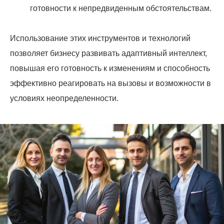
готовности к непредвиденным обстоятельствам.
Использование этих инструментов и технологий
позволяет бизнесу развивать адаптивный интеллект,
повышая его готовность к изменениям и способность
эффективно реагировать на вызовы и возможности в
условиях неопределенности.