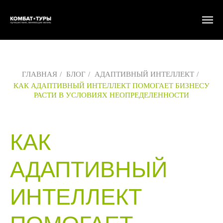
ГЛАВНАЯ
/
БЛОГ
/
АДАПТИВНЫЙ ИНТЕЛЛЕКТ
/
КАК АДАПТИВНЫЙ ИНТЕЛЛЕКТ ПОМОГАЕТ БИЗНЕСУ
РАСТИ В УСЛОВИЯХ НЕОПРЕДЕЛЕННОСТИ
КАК
АДАПТИВНЫЙ
ИНТЕЛЛЕКТ