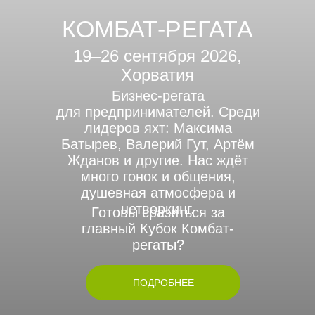
КОМБАТ-РЕГАТА
19–26 сентября 2026,
Хорватия
Бизнес-регата
для предпринимателей. Среди
лидеров яхт: Максима
Батырев, Валерий Гут, Артём
Жданов и другие. Нас ждёт
много гонок и общения,
душевная атмосфера и
нетворкинг.
Готовы сразиться за
главный Кубок Комбат-
регаты?
ПОДРОБНЕЕ