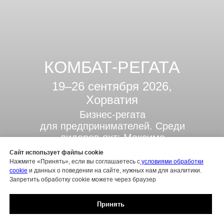
КОМБАТ-РЕГАТА
19–26 сентября 2026,
Хорватия
Бизнес-регата
для предпринимателей. Среди
лидеров яхт: Максима
Батырев, Валерий Гут, Артём
Сайт использует файлы cookie
Жданов и другие. Нас ждёт
Нажмите «Принять», если вы соглашаетесь с
условиями обработки
много гонок и общения,
cookie
и данных о поведении на сайте, нужных нам для аналитики.
Запретить обработку cookie можете через браузер
душевная атмосфера и
нетворкинг.
Готовы сразиться за
Принять
главный Кубок Комбат-
регаты?