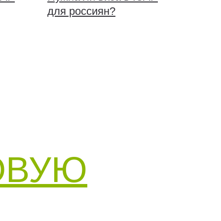
для россиян?
ОВУЮ