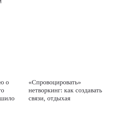
и
ю о
«Спровоцировать»
то
нетворкинг: как создавать
ешило
связи, отдыхая