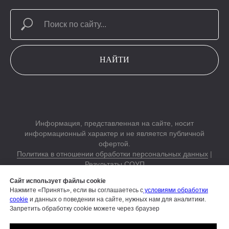
НАЙТИ
Информация, представленная на сайте, носит
информационный характер и не является публичной
офертой.
Политика в отношении обработки персональных данных
|
Результаты СОУП
Согласие на обработку персональных данных
|
Согласие на
Сайт использует файлы cookie
обработку электронных пользовательских данных
Нажмите «Принять», если вы соглашаетесь с
условиями обработки
cookie
и данных о поведении на сайте, нужных нам для аналитики.
Строим вместе Русский Кэмп на AfrikaBurn,
подробности на
Запретить обработку cookie можете через браузер
сайте