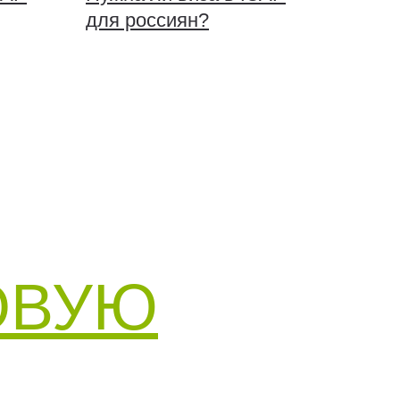
для россиян?
ОВУЮ