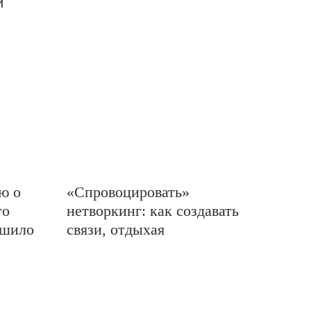
и
ю о
«Спровоцировать»
то
нетворкинг: как создавать
ешило
связи, отдыхая