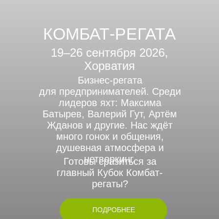
КОМБАТ-РЕГАТА
19–26 сентября 2026,
Хорватия
Бизнес-регата
для предпринимателей. Среди
лидеров яхт: Максима
Батырев, Валерий Гут, Артём
Жданов и другие. Нас ждёт
много гонок и общения,
душевная атмосфера и
нетворкинг.
Готовы сразиться за
главный Кубок Комбат-
регаты?
ПОДРОБНЕЕ