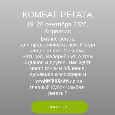
КОМБАТ-РЕГАТА
19–26 сентября 2026,
Хорватия
Бизнес-регата
для предпринимателей. Среди
лидеров яхт: Максима
Батырев, Валерий Гут, Артём
Жданов и другие. Нас ждёт
много гонок и общения,
душевная атмосфера и
нетворкинг.
Готовы сразиться за
главный Кубок Комбат-
регаты?
ПОДРОБНЕЕ