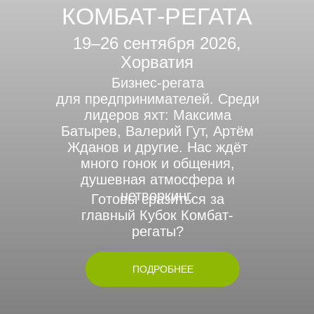
КОМБАТ-РЕГАТА
19–26 сентября 2026,
Хорватия
Бизнес-регата
для предпринимателей. Среди
лидеров яхт: Максима
Батырев, Валерий Гут, Артём
Жданов и другие. Нас ждёт
много гонок и общения,
душевная атмосфера и
нетворкинг.
Готовы сразиться за
главный Кубок Комбат-
регаты?
ПОДРОБНЕЕ