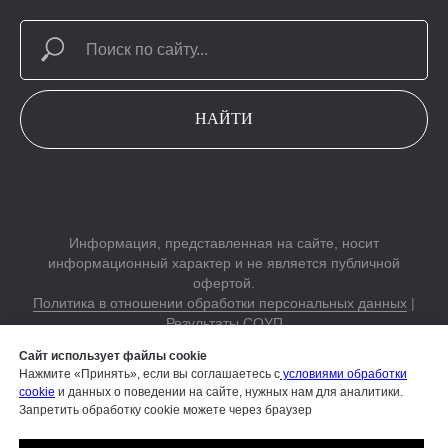
НАЙТИ
Информация, представленная на сайте, носит
информационный характер и не является публичной
офертой.
Политика в отношении обработки персональных данных
|
Результаты СОУП
Согласие на обработку персональных данных
|
Согласие на
Сайт использует файлы cookie
обработку электронных пользовательских данных
Нажмите «Принять», если вы соглашаетесь с
условиями обработки
cookie
и данных о поведении на сайте, нужных нам для аналитики.
Строим вместе Русский Кэмп на AfrikaBurn,
подробности на
Запретить обработку cookie можете через браузер
сайте