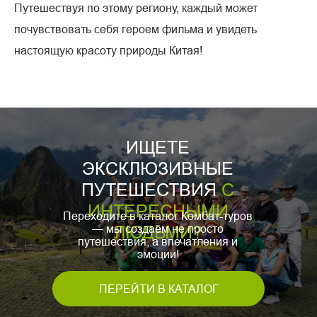
Путешествуя по этому региону, каждый может
почувствовать себя героем фильма и увидеть
настоящую красоту природы Китая!
ИЩЕТЕ
ЭКСКЛЮЗИВНЫЕ
ПУТЕШЕСТВИЯ
С
ИНТЕРЕСНЫМИ
Переходите в каталог Комбат-туров
— мы создаём не просто
ЛЮДЬМИ?
путешествия, а впечатления и
эмоции!
ПЕРЕЙТИ В КАТАЛОГ