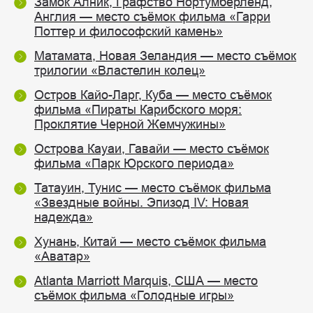
Замок Алник, Графство Нортумберленд,
Англия — место съёмок фильма «Гарри
Поттер и философский камень»
Матамата, Новая Зеландия — место съёмок
трилогии «Властелин колец»
Остров Кайо-Ларг, Куба — место съёмок
фильма «Пираты Карибского моря:
Проклятие Черной Жемчужины»
Острова Кауаи, Гавайи — место съёмок
фильма «Парк Юрского периода»
Татауин, Тунис — место съёмок фильма
«Звездные войны. Эпизод IV: Новая
надежда»
Хунань, Китай — место съёмок фильма
«Аватар»
Atlanta Marriott Marquis, США — место
съёмок фильма «Голодные игры»