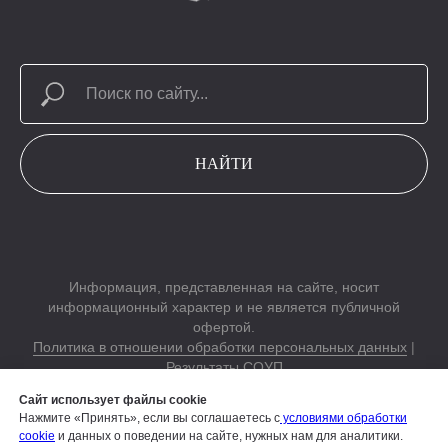
НАЙТИ
Информация, представленная на сайте, носит
информационный характер и не является публичной
офертой.
Политика в отношении обработки персональных данных
|
Результаты СОУП
Согласие на обработку персональных данных
|
Согласие на
Сайт использует файлы cookie
обработку электронных пользовательских данных
Нажмите «Принять», если вы соглашаетесь с
условиями обработки
cookie
и данных о поведении на сайте, нужных нам для аналитики.
Строим вместе Русский Кэмп на AfrikaBurn,
подробности на