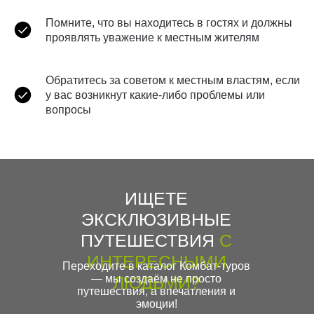
Помните, что вы находитесь в гостях и должны
проявлять уважение к местным жителям
Обратитесь за советом к местным властям, если
у вас возникнут какие-либо проблемы или
вопросы
ИЩЕТЕ
ЭКСКЛЮЗИВНЫЕ
ПУТЕШЕСТВИЯ
С
ИНТЕРЕСНЫМИ
Переходите в каталог Комбат-туров
— мы создаём не просто
ЛЮДЬМИ?
путешествия, а впечатления и
эмоции!