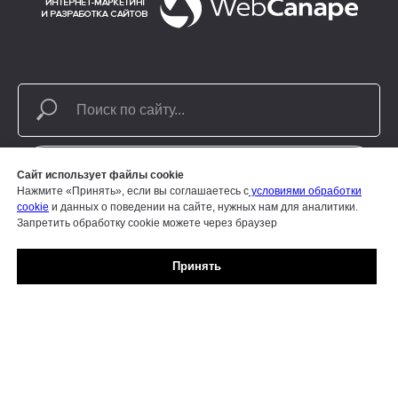
НАЙТИ
Сайт использует файлы cookie
Нажмите «Принять», если вы соглашаетесь с
условиями обработки
cookie
и данных о поведении на сайте, нужных нам для аналитики.
Запретить обработку cookie можете через браузер
Принять
Информация, представленная на сайте, носит
информационный характер и не является публичной
офертой.
Политика в отношении обработки персональных данных
|
Результаты СОУП
Согласие на обработку персональных данных
|
Согласие на
обработку электронных пользовательских данных