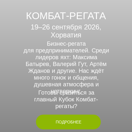
КОМБАТ-РЕГАТА
19–26 сентября 2026,
Хорватия
Бизнес-регата
для предпринимателей. Среди
лидеров яхт: Максима
Батырев, Валерий Гут, Артём
Жданов и другие. Нас ждёт
много гонок и общения,
душевная атмосфера и
нетворкинг.
Готовы сразиться за
главный Кубок Комбат-
регаты?
ПОДРОБНЕЕ