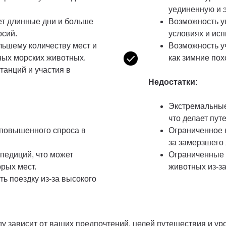
уединенную и 
ет длинные дни и больше
Возможность у
рсий.
условиях и исп
льшему количеству мест и
Возможность у
ных морских животных.
как зимние пох
анций и участия в
Недостатки:
Экстремальные
что делает пу
 повышенного спроса в
Ограниченное 
за замерзшего 
педиций, что может
Ограниченные 
рых мест.
животных из-за
ь поездку из-за высокого
ду зависит от ваших предпочтений, целей путешествия и ур