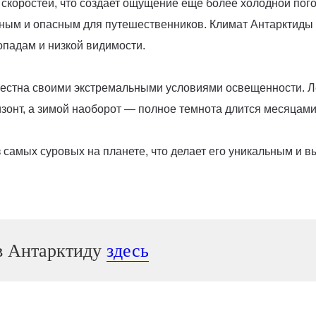
 скоростей, что создает ощущение еще более холодной пог
упным и опасным для путешественников. Климат Антарктид
гопадам и низкой видимости.
вестна своими экстремальными условиями освещенности. Л
ризонт, а зимой наоборот — полное темнота длится месяцами
з самых суровых на планете, что делает его уникальным и
 в Антарктиду
здесь