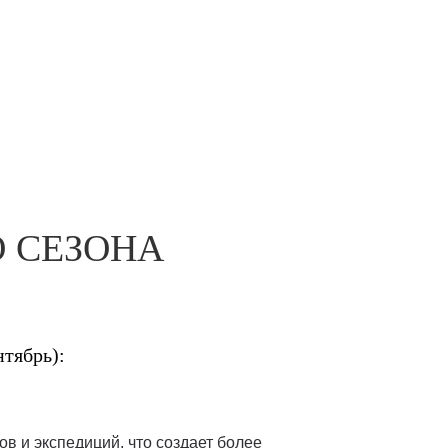
 СЕЗОНА
нтябрь):
в и экспедиций, что создает более