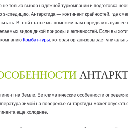
 не только выбор надежной туркомпании и подготовка нео
ую экспедицию. Антарктида — континент крайностей, где см
испытать. В этой статье мы поможем вам определить лучше
елаемых видов дикой природы и активностей. Если вы хоти
в компанию
Комбат-туры
, которая организовывает уникальн
ОСОБЕННОСТИ
АНТАРК
тинент на Земле. Ее климатические особенности определ
пература зимой на побережье Антарктиды может опускаться
тинента еще холоднее.