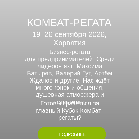
КОМБАТ-РЕГАТА
19–26 сентября 2026,
Хорватия
Бизнес-регата
для предпринимателей. Среди
лидеров яхт: Максима
Батырев, Валерий Гут, Артём
Жданов и другие. Нас ждёт
много гонок и общения,
душевная атмосфера и
нетворкинг.
Готовы сразиться за
главный Кубок Комбат-
регаты?
ПОДРОБНЕЕ