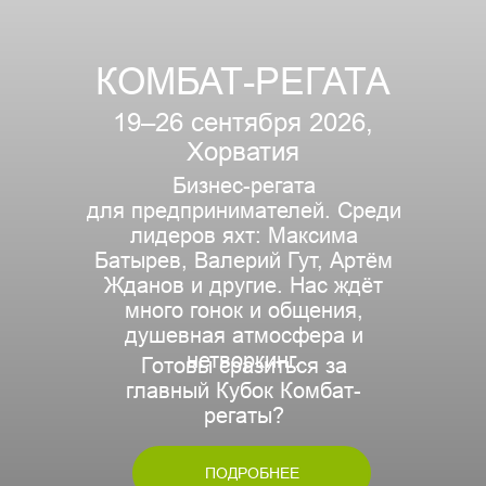
КОМБАТ-РЕГАТА
19–26 сентября 2026,
Хорватия
Бизнес-регата
для предпринимателей. Среди
лидеров яхт: Максима
Батырев, Валерий Гут, Артём
Жданов и другие. Нас ждёт
много гонок и общения,
душевная атмосфера и
нетворкинг.
Готовы сразиться за
главный Кубок Комбат-
регаты?
ПОДРОБНЕЕ