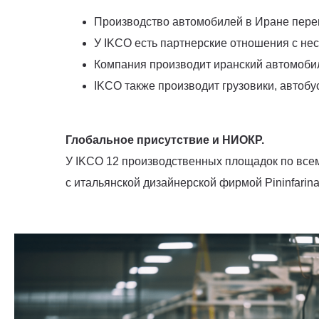
Производство автомобилей в Иране перешл
У IKCO есть партнерские отношения с не
Компания производит иранский автомоби
IKCO также производит грузовики, автобу
Глобальное присутствие и НИОКР.
У IKCO 12 производственных площадок по всему
с итальянской дизайнерской фирмой Pininfarin