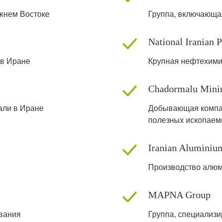
жнем Востоке
Группа, включающ
National Iranian
 в Иране
Крупная нефтехими
Chadormalu Mini
али в Иране
Добывающая компа
полезных ископае
Iranian Alumini
Производство алю
MAPNA Group
вания
Группа, специализи