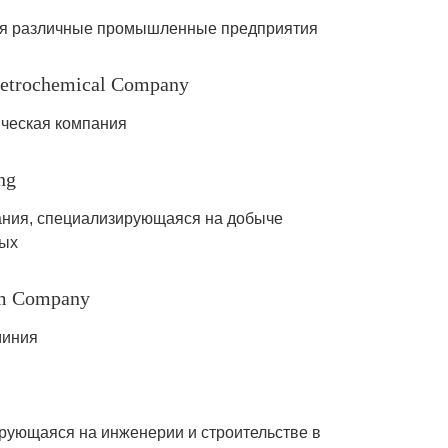
ая различные промышленные предприятия
 Petrochemical Company
ческая компания
ng
ния, специализирующаяся на добыче
мых
um Company
миния
рующаяся на инженерии и строительстве в