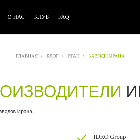
О НАС
КЛУБ
FAQ
ГЛАВНАЯ
/
БЛОГ
/
ИРАН
/
ЗАВОДЫ ИРАНА
РОИЗВОДИТЕЛИ
И
заводов Ирана.
IDRO Group