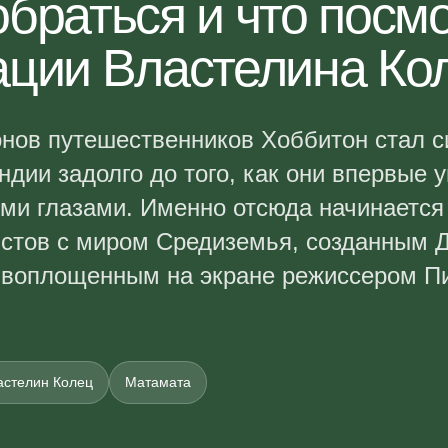
обраться и что посм
ации Властелина Ко
нов путешественников Хоббитон стал 
ндии
задолго до того, как они впервые 
ими глазами. Именно отсюда начинается
истов с миром Средиземья, созданным 
 воплощенным на экране режиссером П
астелин Колец
Матамата