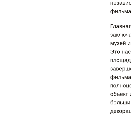
независ
фильма
Главна
заключа
музей и
Это на
площадк
заверш
фильма
полноц
объект 
больши
декорац