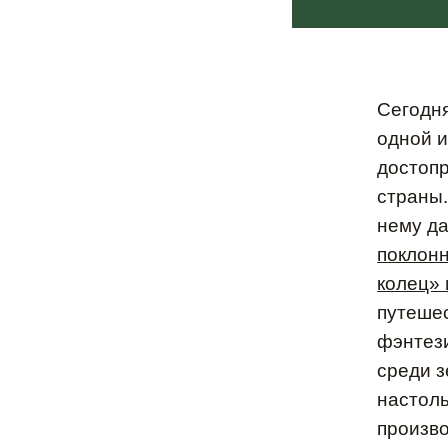
Сегодн
одной 
достоп
страны.
нему д
поклон
колец»
путешес
фэнтези
среди 
настоль
произв