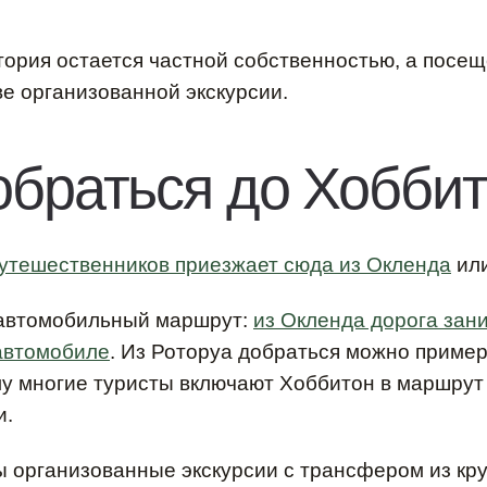
тория остается частной собственностью, а посе
ве организованной экскурсии.
обраться до Хобби
утешественников приезжает сюда из Окленда
или
автомобильный маршрут:
из Окленда дорога зан
 автомобиле
. Из Роторуа добраться можно пример
у многие туристы включают Хоббитон в маршрут
и.
ы организованные экскурсии с трансфером из кр