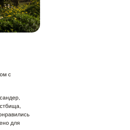
ом с
сандер,
астбища,
онравились
ено для