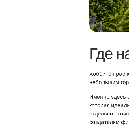
Где н
Хоббитон расп
небольшим гор
Именно здесь 
которая идеал
отдельно стоя
создателям фи