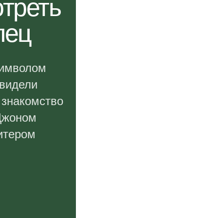
отреть
лец
символом
увидели
 знакомство
Джоном
итером