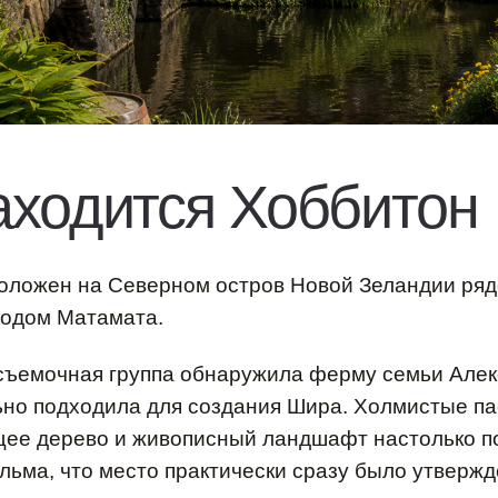
аходится Хоббитон
оложен на Северном остров Новой Зеландии ряд
одом Матамата.
съемочная группа обнаружила ферму семьи Алек
ьно подходила для создания Шира. Холмистые п
щее дерево и живописный ландшафт настолько п
льма, что место практически сразу было утвержд