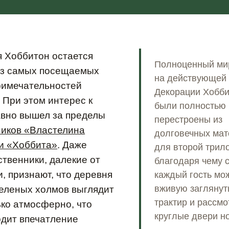
я Хоббитон остается
Полноценный ми
из самых посещаемых
на действующей
римечательностей
Декорации Хобб
 При этом интерес к
были полностью
авно вышел за пределы
перестроены из
ников «Властелина
долговечных ма
 и «Хоббита»
. Даже
для второй трило
твенники, далекие от
благодаря чему 
, признают, что деревня
каждый гость мо
вживую заглянут
зеленых холмов выглядит
трактир и рассмо
ко атмосферно, что
круглые двери н
одит впечатление