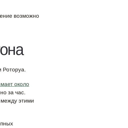
щение возможно
тона
 Роторуа.
имает около
но за час.
 между этими
упных