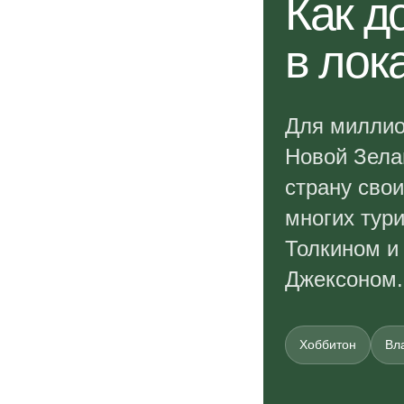
Как д
в лок
Для миллио
Новой Зела
страну сво
многих тур
Толкином и
Джексоном.
Хоббитон
Вл