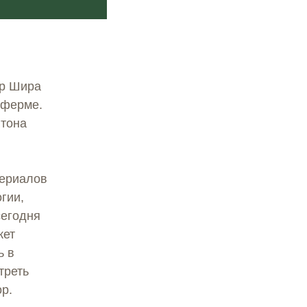
р Шира
 ферме.
итона
териалов
гии,
сегодня
жет
ь в
треть
ор.