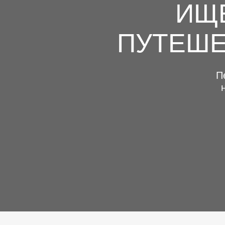
ИЩ
ПУТЕШ
П