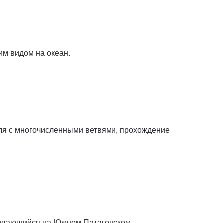
им видом на океан.
тля с многочисленными ветвями, прохождение
чивающийся на Южном Патагонском