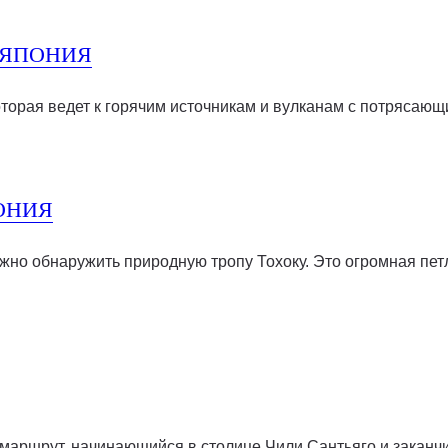
 ЯПОНИЯ
оторая ведет к горячим источникам и вулканам с потрясающ
ОНИЯ
жно обнаружить природную тропу Тохоку. Это огромная пе
маршрут, начинающийся в столице Чили Сантьяго и закан