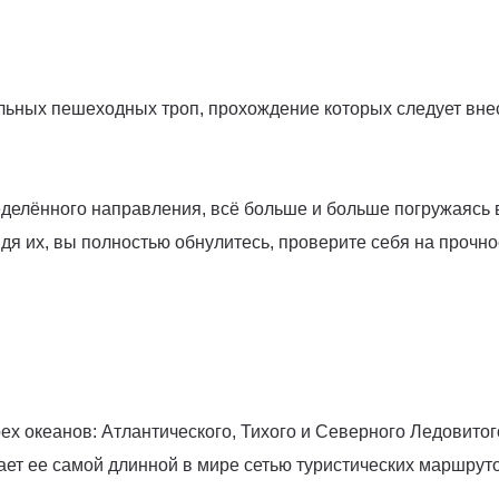
ьных пешеходных троп, прохождение которых следует внести 
ределённого направления, всё больше и больше погружаясь
йдя их, вы полностью обнулитесь, проверите себя на прочно
рех океанов: Атлантического, Тихого и Северного Ледовито
лает ее самой длинной в мире сетью туристических маршрут