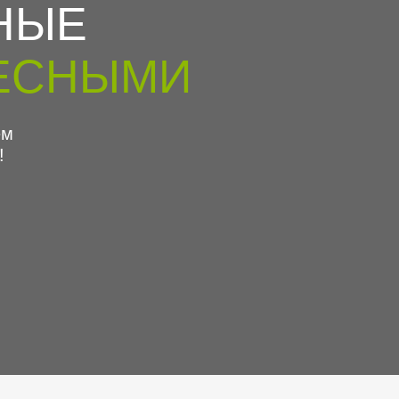
НЫЕ
ЕСНЫМИ
ём
!