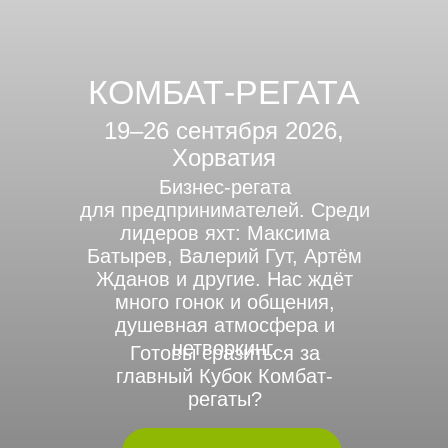
КОМБАТ-РЕГАТА
19–26 сентября 2026,
Хорватия
Бизнес-регата
для предпринимателей. Среди
лидеров яхт: Максима
Батырев, Валерий Гут, Артём
Жданов и другие. Нас ждёт
много гонок и общения,
душевная атмосфера и
нетворкинг.
Готовы сразиться за
главный Кубок Комбат-
регаты?