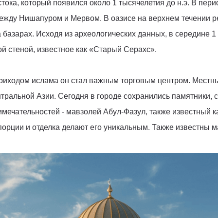
тока, который появился около 1 тысячелетия до н.э. В пер
жду Нишапуром и Мервом. В оазисе на верхнем течении ре
 базарах. Исходя из археологических данных, в середине 1
 стеной, известное как «Старый Серахс».
приходом ислама он стал важным торговым центром. Местн
нтральной Азии. Сегодня в городе сохранились памятники,
имечательностей - мавзолей Абул-Фазул, также известный 
порции и отделка делают его уникальным. Также известны 