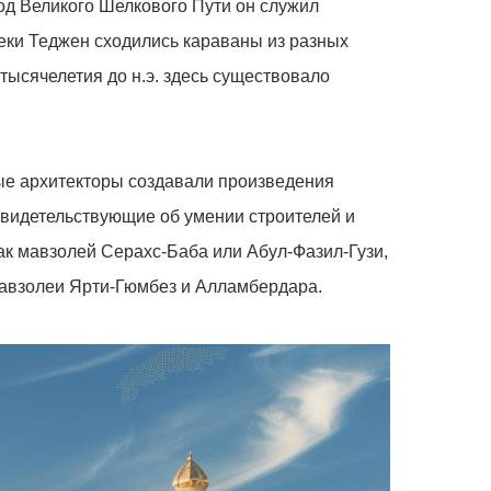
иод Великого Шелкового Пути он служил
ки Теджен сходились караваны из разных
 тысячелетия до н.э. здесь существовало
ые архитекторы создавали произведения
 свидетельствующие об умении строителей и
как мавзолей Серахс-Баба или Абул-Фазил-Гузи,
мавзолеи Ярти-Гюмбез и Алламбердара.