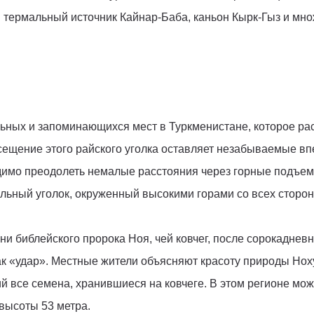
 термальный источник Кайнар-Баба, каньон Кырк-Гыз и мн
ьных и запоминающихся мест в Туркменистане, которое ра
сещение этого райского уголка оставляет незабываемые впе
димо преодолеть немалые расстояния через горные подъемы
альный уголок, окруженный высокими горами со всех сторон
ни библейского пророка Ноя, чей ковчег, после сорокаднев
ак «удар». Местные жители объясняют красоту природы Нох
ий все семена, хранившиеся на ковчеге. В этом регионе м
высоты 53 метра.