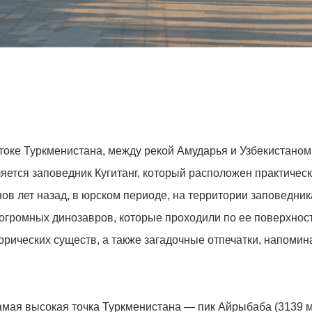
токе Туркменистана, между рекой Амударья и Узбекистаном
яется заповедник Кугитанг, который расположен практическ
ов лет назад, в юрском периоде, на территории заповедни
громных динозавров, которые проходили по ее поверхност
орических существ, а также загадочные отпечатки, напоми
амая высокая точка Туркменистана — пик Айрыбаба (3139 м