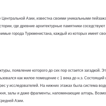
е Центральной Азии, известна своими уникальными пейзаж
стории, где древние архитектурные памятники соседствуют 
начимые города Туркменистана, каждый из которых имеет св
туры, появление которого до сих пор остается загадкой. Э
овался как жилое помещение с 1 века до н.э. Состоящий из
ес у исследователей. На нижних этажах была система вод
ухня, залы и даже фрагменты, напоминающие алтарь. Возмо
Средней Азии.