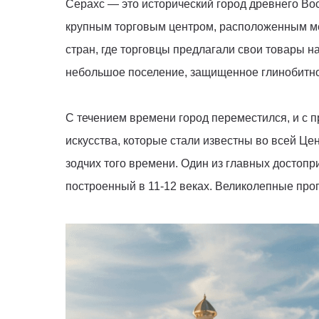
Серахс — это исторический город древнего Вос
крупным торговым центром, расположенным ме
стран, где торговцы предлагали свои товары на
небольшое поселение, защищенное глинобитной
С течением времени город переместился, и с 
искусства, которые стали известны во всей Це
зодчих того времени. Один из главных достопр
построенный в 11-12 веках. Великолепные про