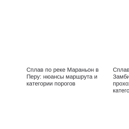
Сплав по реке Мараньон в
Сплав
Перу: нюансы маршрута и
Замби
категории порогов
прохо
катег