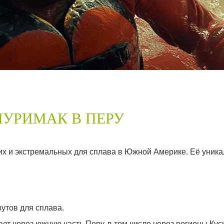
ПУРИМАК В ПЕРУ
х и экстремальных для сплава в Южной Америке. Её уника
утов для сплава.
ет через южную часть Перу, в том числе через регионы Куск