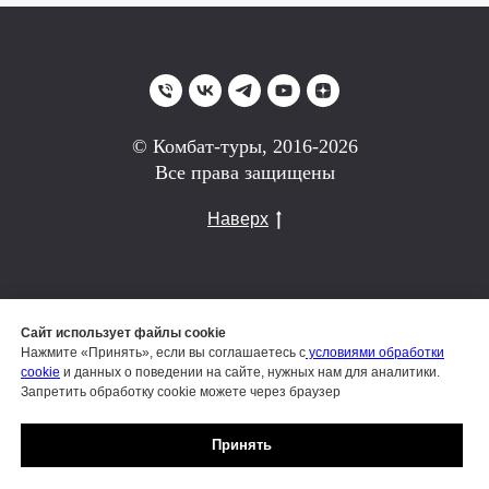
© Комбат-туры, 2016-2026
Все права защищены
Наверх
КАТАЛОГ
ПРОГРАММА ЛОЯЛЬНОСТИ
Сайт использует файлы cookie
Нажмите «Принять», если вы соглашаетесь с
условиями обработки
ОТЗЫВЫ
ВАКАНСИИ
cookie
и данных о поведении на сайте, нужных нам для аналитики.
Запретить обработку cookie можете через браузер
ПОДАРОЧНЫЙ СЕРТИФИКАТ
КНИГА О ПУТЕШЕСТВИЯХ
ОПЛАТА
Принять
КОНТАКТЫ